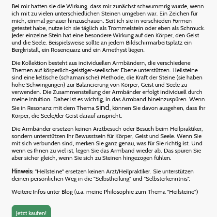
Bei mir hatten sie die Wirkung, dass mir zunächst schwummrig wurde, wenn
ich mit zu vielen unterschiedlichen Steinen umgeben war. Ein Zeichen für
mich, einmal genauer hinzuschauen. Seit ich sie in verschieden Formen
getestet habe, nutze ich sie täglich als Trommelstein oder eben als Schmuck.
Jeder einzelne Stein hat eine besondere Wirkung auf den Körper, den Geist
und die Seele. Beispielsweise sollte an jedem Bildschirmarbeitsplatz ein
Bergkristall, ein Rosenquarz und ein Amethyst liegen.
Die Kollektion besteht aus individuellen Armbändern, die verschiedene
Themen auf körperlich-geistiger-seelischer Ebene unterstützen. Heilsteine
sind eine keltische (schamanische) Methode, die Kraft der Steine (sie haben
hohe Schwingungen) zur Balancierung von Körper, Geist und Seele zu
verwenden. Die Zusammenstellung der Armbänder erfolgt individuell durch
meine Intuition. Daher ist es wichtig, in das Armband hineinzuspüren. Wenn
sind
Sie in Resonanz mit dem Thema
, können Sie davon ausgehen, dass Ihr
Körper, die Seele/der Geist darauf anspricht.
Die Armbänder ersetzen keinen Arztbesuch oder Besuch beim Heilpraktiker,
sondern unterstützen Ihr Bewusstsein für Körper, Geist und Seele. Wenn Sie
mit sich verbunden sind, merken Sie ganz genau, was für Sie richtig ist. Und
wenn es Ihnen zu viel ist, legen Sie das Armband wieder ab. Das spüren Sie
aber sicher gleich, wenn Sie sich zu Steinen hingezogen fühlen.
Hinweis:
"Heilsteine" ersetzen keinen Arzt/Heilpraktiker. Sie unterstützen
deinen persönlichen Weg in die "Selbstheilung" und "Selbsterkenntnis".
Weitere Infos unter Blog (u.a. meine Philosophie zum Thema "Heilsteine")
Jetzt kaufen!